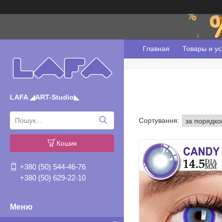
Главная
Товары и ус
LAFA ◢ART-Studio◣
Кошик
+380 (50) 544-46-76
+380 (50) 629-22-10