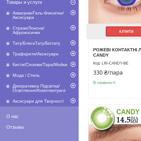
Товары и услуги
Аквагрим/Гель-блискітки/
Аксесуари
Стрази/Локони/
КУПИТИ
Афрокосички
Тату/БлескТату/Біотату
РОЖЕВІ КОНТАКТНІ 
Трафарети/Аксесуари
CANDY
LIN-CANDY-BE
Кисти/Спонжи/Тара/Мойки
330 ₴/пара
Мода і Стиль
В наявності
Декоративна Підсвітка/
Освітлення/Комплектуючі
Аксесуари для Творчості
О нас
Отзывы