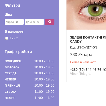
Фільтри
Ціна
В наявності
ЗЕЛЕНІ КОНТАКТНІ Л
Так
2
CANDY
LIN-CANDY-GN
Графік роботи
330 ₴/пара
10:00
19:00
ПОНЕДІЛОК
Немає в наявності
10:00
19:00
ВІВТОРОК
+380 (50) 544-46-76
10:00
19:00
Viber, Telegram
СЕРЕДА
10:00
19:00
ЧЕТВЕР
10:00
19:00
ПʼЯТНИЦЯ
11:00
19:00
СУБОТА
11:00
16:00
НЕДІЛЯ