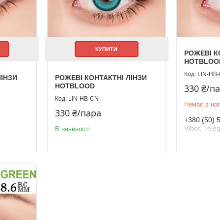
КУПИТИ
РОЖЕВІ К
HOTBLOO
LIN-HB
ЛІНЗИ
РОЖЕВІ КОНТАКТНІ ЛІНЗИ
HOTBLOOD
330 ₴/п
LIN-HB-CN
Немає в ная
330 ₴/пара
+380 (50) 
Viber, Tele
В наявності