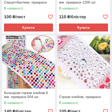
Серця+бантики, прикраси
мм. прикраси 1200 шт.
В наявності
В наявності
100
110
₴/лист
₴/блістер
Купити
Купити
Кольорові стрази клейові 6
мм. прикраси 504 шт.
Стрази клейові, прикраси
В наявності
В наявності
140
105
₴/блістер
₴/лист