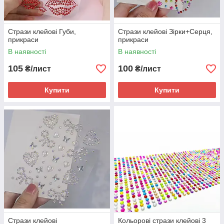
Стрази клейові Губи,
Стрази клейові Зірки+Серця,
прикраси
прикраси
В наявності
В наявності
105
100
₴/лист
₴/лист
Купити
Купити
Стрази клейові
Кольорові стрази клейові 3