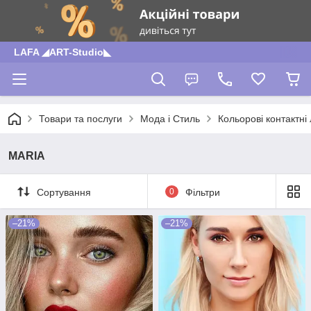
LAFA ◢ART-Studio◣
Товари та послуги
Мода і Стиль
Кольорові контактні
MARIA
Сортування
0
Фільтри
–21%
–21%