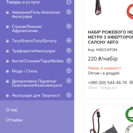
Товары и услуги
Аквагрим/Гель-блискітки/
Аксесуари
Стрази/Локони/
Афрокосички
НАБІР РОЖЕВОГО НЕ
МЕТРИ З ІНВЕРТОРО
Тату/БлескТату/Біотату
САЛОНУ АВТО
ANEO-KP3M
Трафарети/Аксесуари
220 ₴/набір
Кисти/Спонжи/Тара/Мойки
Немає в наявності
Мода і Стиль
Оптом і в роздріб
Декоративна Підсвітка/
+380 (50) 544-46-76
Освітлення/Комплектуючі
Viber, Telegram
Аксесуари для Творчості
О нас
Отзывы