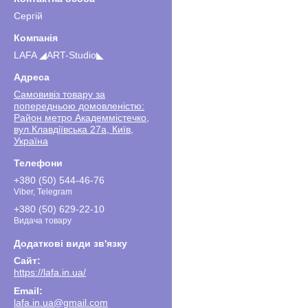
Сергiй
LAFA ◢ART-Studio◣
Самовивіз товару за
попередньою домовленістю:
Район метро Академмістечко,
вул.Клавдіївська 27а, Київ,
Україна
+380 (50) 544-46-76
Viber, Telegram
+380 (50) 629-22-10
Видача товару
https://lafa.in.ua/
lafa.in.ua@gmail.com