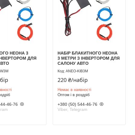
ЛОГО НЕОНА 3
НАБІР БЛАКИТНОГО НЕОНА
ІНВЕРТОРОМ ДЛЯ
3 МЕТРИ З ІНВЕРТОРОМ ДЛЯ
АВТО
САЛОНУ АВТО
KW3M
ANEO-KIB3M
абір
220 ₴/набір
вності
Немає в наявності
оздріб
Оптом і в роздріб
544-46-76
+380 (50) 544-46-76
gram
Viber, Telegram