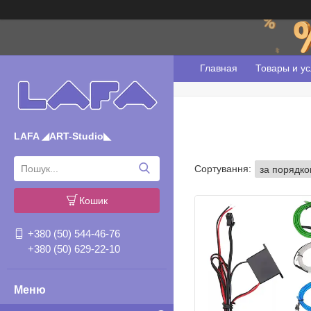
Главная
Товары и ус
LAFA ◢ART-Studio◣
Кошик
+380 (50) 544-46-76
+380 (50) 629-22-10