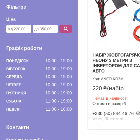
Фільтри
Ціна
Графік роботи
НАБІР ЖОВТОГАРЯЧ
НЕОНУ 3 МЕТРИ З
10:00
19:00
ПОНЕДІЛОК
ІНВЕРТОРОМ ДЛЯ С
10:00
19:00
ВІВТОРОК
АВТО
10:00
19:00
СЕРЕДА
ANEO-KO3M
10:00
19:00
ЧЕТВЕР
220 ₴/набір
10:00
19:00
ПʼЯТНИЦЯ
Немає в наявності
11:00
19:00
СУБОТА
Оптом і в роздріб
11:00
16:00
НЕДІЛЯ
+380 (50) 544-46-76
Viber, Telegram
Контакти