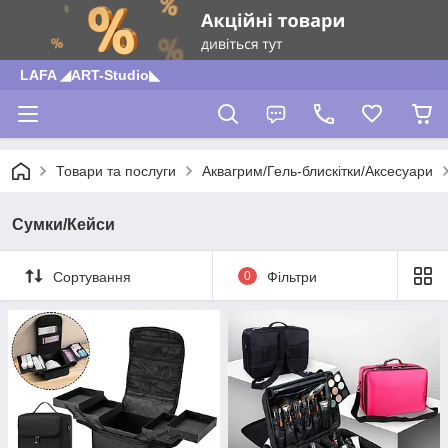
LAFA ◢ART-Studio◣
Товари та послуги
Аквагрим/Гель-блискітки/Аксесуари
Сумки/Кейси
Сортування
0
Фільтри