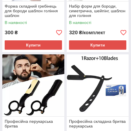
Форма складний гребінець
Набір форм для бороди,
для бороди шаблон гоління
симетрична, шейпінг, шаблон
шаблон
для гоління
В наявності
В наявності
300
320
₴
₴/комплект
Купити
Купити
Професійна перукарська
Професійна складана бритва
бритва
перукарська