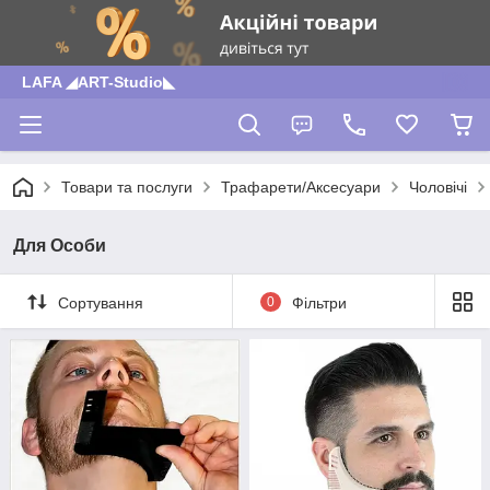
LAFA ◢ART-Studio◣
Товари та послуги
Трафарети/Аксесуари
Чоловічі
Для Особи
Сортування
0
Фільтри