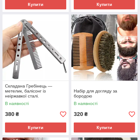
Купити
Купити
Складана Гребінець —
метелик, балісонг із
Набір для догляду за
неіржавкої сталі.
бородою
В наявності
В наявності
380
320
₴
₴
Купити
Купити