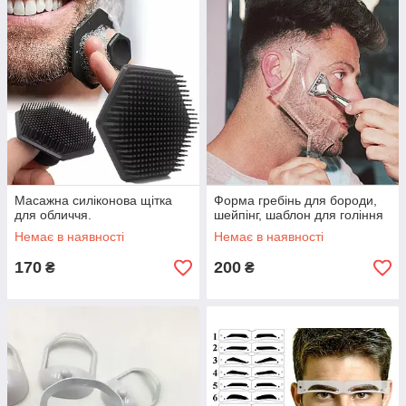
Масажна силіконова щітка
Форма гребінь для бороди,
для обличчя.
шейпінг, шаблон для гоління
Немає в наявності
Немає в наявності
170
200
₴
₴