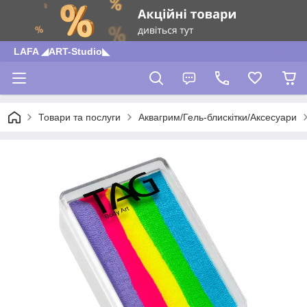
LAFA ◢ART-Studio◣
Товари та послуги
Аквагрим/Гель-блискітки/Аксесуари