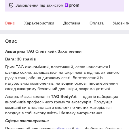
Замовлення під захистом
Опис
Характеристики
Доставка
Оплата
Умови п
Опис
Аквагрим TAG Спліт кейк Захоплення
Вага: 30 грамів
Грим TAG економічний, пластичний, легко наноситься і
швидко сохне, залишається на шкірі навіть під час активного
руху в танці або на дитячому святі. Виготовлений із
натуральних компонентів, на водній основі, гіпоалергенний
склад аквагриму безпечний для шкіри, зокрема дитячої.
Австралійська компанія
TAG BodyArt
— один із найкращих
виробників професійного гриму та аксесуарів. Продукція
компанії виготовляється з екологічно чистих матеріалів і
поєднує в собі високу якість і безпеку використання.
Сфера застосування
Призначений для розпису
обличчя
й
тіла
, фейсарту, бодіарту,