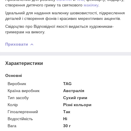
створення дитячого гриму та святкового
макіяжу
.
Ідеальний для надання малюнку шовковистості, підкреслення
деталей і створення фонів і красивих мерехтливих акцентів.
Свідоцтво про Відповідної якості видається художникам-
гримерам на вимогу.
Приховати
Характеристики
Основні
Виробник
TAG
Країна виробник
Австралія
Тип засобу
Сухий грим
Колір
Різні кольори
Гіпоалергенний
Так
Водостійкість
Ні
Вага
30 г