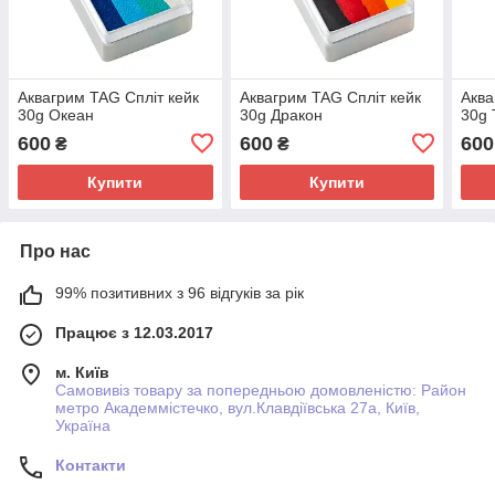
Аквагрим TAG Спліт кейк
Аквагрим TAG Спліт кейк
Аква
30g Океан
30g Дракон
30g 
600
600
600
₴
₴
Купити
Купити
Про нас
99% позитивних з 96 відгуків за рік
Працює з 12.03.2017
м. Київ
Самовивіз товару за попередньою домовленістю: Район
метро Академмістечко, вул.Клавдіївська 27а, Київ,
Україна
Контакти