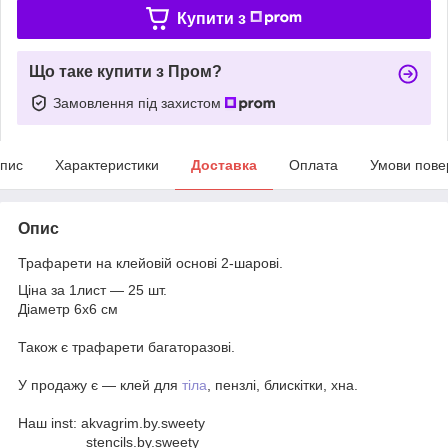
Купити з
Що таке купити з Пром?
Замовлення під захистом
пис
Характеристики
Доставка
Оплата
Умови пове
Опис
Трафарети на клейовій основі 2-шарові.
Ціна за 1лист — 25 шт.
Діаметр 6х6 см
Також є трафарети багаторазові.
У продажу є — клей для
тіла
, пензлі, блискітки, хна.
Наш inst: akvagrim.by.sweety
stencils.by.sweety