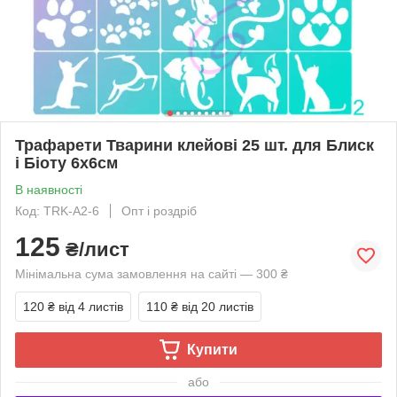
Трафарети Тварини клейові 25 шт. для Блиск
і Біоту 6х6см
В наявності
Код: TRK-A2-6
Опт і роздріб
125
₴/лист
Мінімальна сума замовлення на сайті — 300 ₴
120 ₴
від 4 листів
110 ₴
від 20 листів
Купити
або