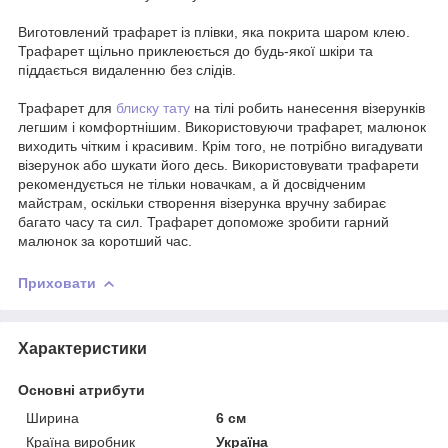
Виготовлений трафарет із плівки, яка покрита шаром клею.
Трафарет щільно приклеюється до будь-якої шкіри та
піддається видаленню без слідів.
Трафарет для
блиску тату
на тілі робить нанесення візерунків
легшим і комфортнішим. Використовуючи трафарет, малюнок
виходить чітким і красивим. Крім того, не потрібно вигадувати
візерунок або шукати його десь. Використовувати трафарети
рекомендується не тільки новачкам, а й досвідченим
майстрам, оскільки створення візерунка вручну забирає
багато часу та сил. Трафарет допоможе зробити гарний
малюнок за коротший час.
Приховати
Характеристики
Основні атрибути
Ширина
6 см
Країна виробник
Україна