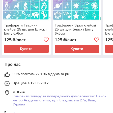
Трафарети Тварини
Трафарети Зірки клейові
Тра
клейові 25 шт. для Блиск і
25 шт. для Блиск і Біоту
клей
Біоту 6х6см
6х6см
Біот
125
125
125
₴/лист
₴/лист
Купити
Купити
Про нас
99% позитивних з 96 відгуків за рік
Працює з 12.03.2017
м. Київ
Самовивіз товару за попередньою домовленістю: Район
метро Академмістечко, вул.Клавдіївська 27а, Київ,
Україна