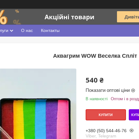
луги
О нас
Контакты
Аквагрим WOW Веселка Спліт к
540 ₴
Показати оптові ціни
В наявності
Оптом і в розд
КУП
КУПИТИ
+380 (50) 544-46-76
Viber, Telegram