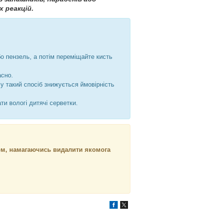
х реакцій
.
бо пензель, а потім переміщайте кисть
асно.
у такий спосіб знижується ймовірність
и вологі дитячі серветки.
ом, намагаючись видалити якомога