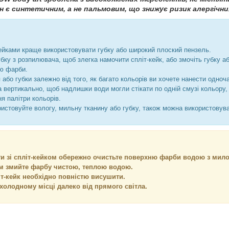
ин є синтетичним, а не пальмовим, що знижує ризик алергічни
-кейками краще використовувати губку або широкий плоский пензель.
бку з розпилювача, щоб злегка намочити спліт-кейк, або змочіть губку а
ею фарби.
або губки залежно від того, як багато кольорів ви хочете нанести одноч
а вертикально, щоб надлишки води могли стікати по одній смузі кольору, 
ння палітри кольорів.
истовуйте вологу, мильну тканину або губку, також можна використовуват
ти зі спліт-кейком обережно очистьте поверхню фарби водою з мил
тім змийте фарбу чистою, теплою водою.
іт-кейк необхідно повністю висушити.
холодному місці далеко від прямого світла.