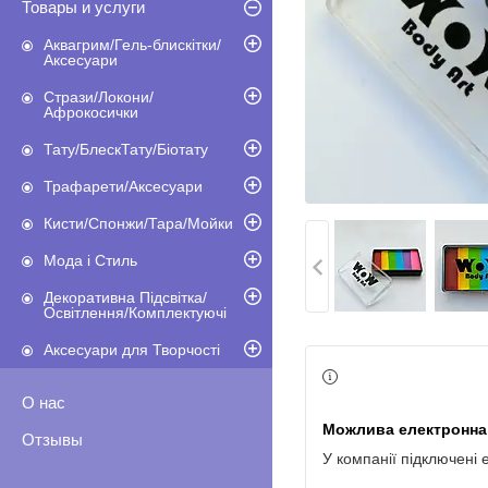
Товары и услуги
Аквагрим/Гель-блискітки/
Аксесуари
Стрази/Локони/
Афрокосички
Тату/БлескТату/Біотату
Трафарети/Аксесуари
Кисти/Спонжи/Тара/Мойки
Мода і Стиль
Декоративна Підсвітка/
Освітлення/Комплектуючі
Аксесуари для Творчості
О нас
Отзывы
У компанії підключені 