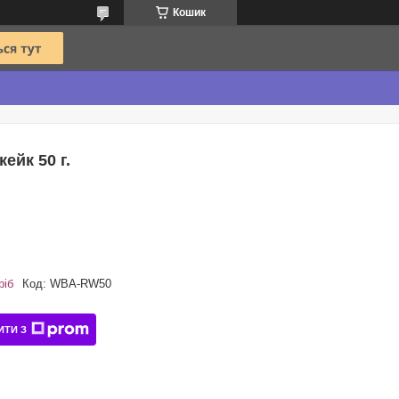
Кошик
ейк 50 г.
ріб
Код:
WBA-RW50
ИТИ З