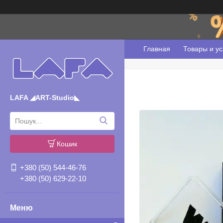
Главная
Товары и ус
LAFA ◢ART-Studio◣
Кошик
+380 (50) 544-46-76
+380 (50) 629-22-10