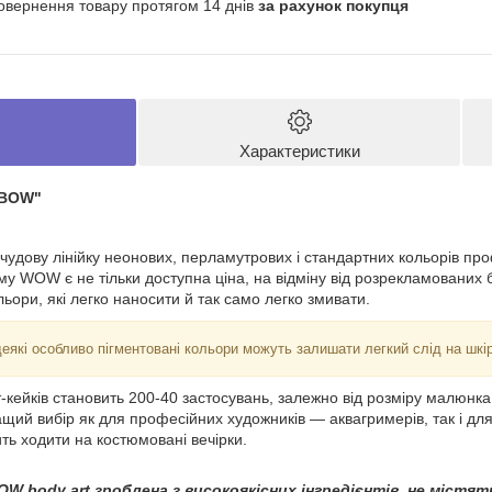
овернення товару протягом 14 днів
за рахунок покупця
Характеристики
NBOW"
удову лінійку неонових, перламутрових і стандартних кольорів про
у WOW є не тільки доступна ціна, на відміну від розрекламованих б
льори, які легко наносити й так само легко змивати.
еякі особливо пігментовані кольори можуть залишати легкий слід на шкір
т-кейків становить 200-40 застосувань, залежно від розміру малюнк
 вибір як для професійних художників — аквагримерів, так і для м
бить ходити на костюмовані вечірки.
W body art зроблена з високоякісних інгредієнтів, не містят