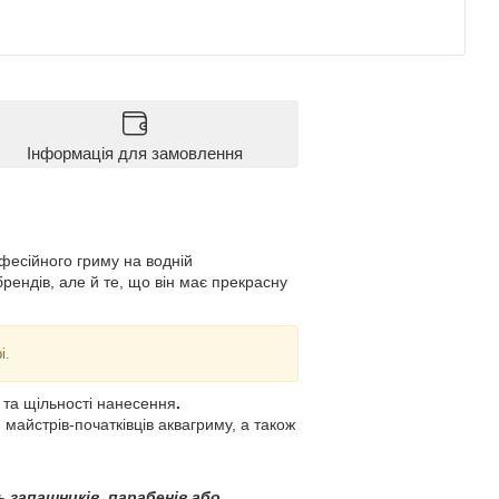
Інформація для замовлення
фесійного гриму на водній
рендів, але й те, що він має прекрасну
і.
а та щільності нанесення
.
айстрів-початківців аквагриму, а також
ь запашників, парабенів або