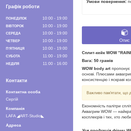
п
Графік роботи
10:00
19:00
ПОНЕДІЛОК
10:00
19:00
ВІВТОРОК
10:00
19:00
СЕРЕДА
Опис
10:00
19:00
ЧЕТВЕР
10:00
19:00
ПʼЯТНИЦЯ
Сплит-кейк WOW "RAI
11:00
19:00
СУБОТА
Вага: 50 грамів
11:00
16:00
НЕДІЛЯ
WOW body art
пропонує ч
основі. Плюсами аквагрим
консистенцію і яскраві ко
Контакти
Важливо пам'ятати, що д
Сергiй
Економність палітри сплі
Аквагрим WOW — найкращий
LAFA ◢ART-Studio◣
косплеєрів і тих, хто лю
Уся продукція фірми WO