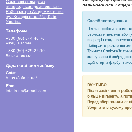
Самовивіз товару за
пальмової олії. Гліцер
попередньою домовленістю:
Район метро Академмістечко,
вул.Клавдіївська 27а, Київ,
Спосіб застосування
Україна
Під час роботи зі спліт
Зволожте пензель або гу
+380 (50) 544-46-76
вперед і назад поверхн
Viber, Telegram
Вибирайте розмір пензля 
+380 (50) 629-22-10
Тримати Спліт-кейк треб
Видача товару
змішування й забрудне
Щоб стерти фарбу, викор
https://lafa.in.ua/
ВАЖЛИВО
lafa.in.ua@gmail.com
Після закінчення робо
більше пігменту, а по
Перед зберіганням спл
Зберігати в сухому про