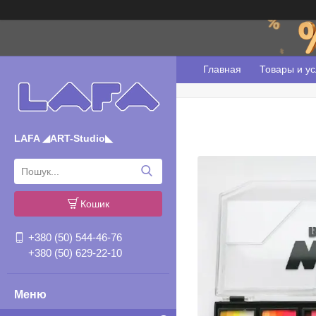
Главная
Товары и ус
LAFA ◢ART-Studio◣
Кошик
+380 (50) 544-46-76
+380 (50) 629-22-10