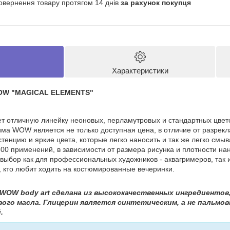
овернення товару протягом 14 днів
за рахунок покупця
Характеристики
 WOW "MAGICAL ELEMENTS"
т отличную линейку неоновых, перламутровых и стандартных цвет
рима WOW является не только доступная цена, в отличие от разрекл
тенцию и яркие цвета, которые легко наносить и так же легко смы
 600 применений, в зависимости от размера рисунка и плотности на
выбор как для профессиональных художников - аквагримеров, так 
х, кто любит ходить на костюмированные вечеринки.
WOW body art сделана из высококачественных ингредиентов
вого масла. Глицерин является синтетическим, а не пальмо
й
.