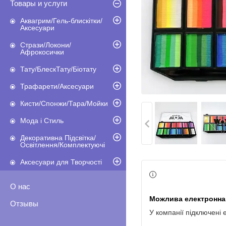
Товары и услуги
Аквагрим/Гель-блискітки/
Аксесуари
Стрази/Локони/
Афрокосички
Тату/БлескТату/Біотату
Трафарети/Аксесуари
Кисти/Спонжи/Тара/Мойки
Мода і Стиль
Декоративна Підсвітка/
Освітлення/Комплектуючі
Аксесуари для Творчості
О нас
Отзывы
У компанії підключені 