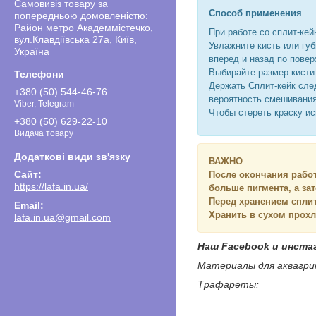
Самовивіз товару за
Способ применения
попередньою домовленістю:
Район метро Академмістечко,
При работе со сплит-ке
вул.Клавдіївська 27а, Київ,
Увлажните кисть или губ
Україна
вперед и назад по повер
Выбирайте размер кисти 
Держать Сплит-кейк след
+380 (50) 544-46-76
вероятность смешивани
Viber, Telegram
Чтобы стереть краску и
+380 (50) 629-22-10
Видача товару
ВАЖНО
После окончания работ
https://lafa.in.ua/
больше пигмента, а за
Перед хранением спли
Хранить в сухом прохл
lafa.in.ua@gmail.com
Наш Facebook и инста
Материалы для аквагри
Трафареты: