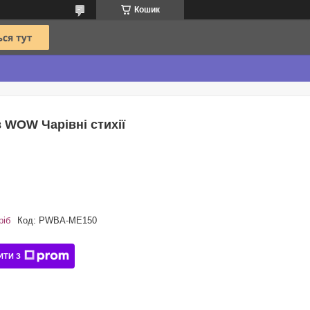
Кошик
в WOW Чарівні стихії
ріб
Код:
PWBA-ME150
ИТИ З