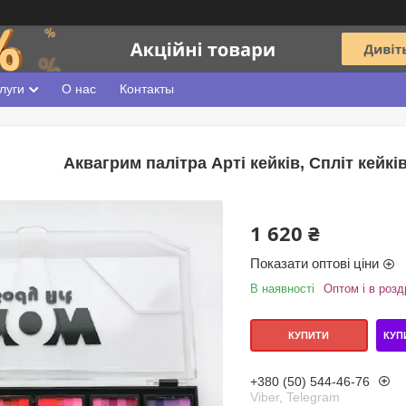
луги
О нас
Контакты
Аквагрим палітра Арті кейків, Спліт кейкі
1 620 ₴
Показати оптові ціни
В наявності
Оптом і в розд
КУП
КУПИТИ
+380 (50) 544-46-76
Viber, Telegram