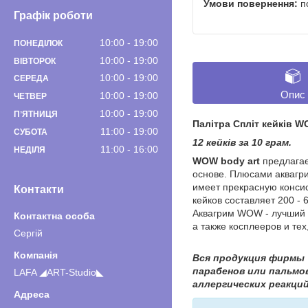
п
Графік роботи
10:00
19:00
ПОНЕДІЛОК
10:00
19:00
ВІВТОРОК
10:00
19:00
СЕРЕДА
Опис
10:00
19:00
ЧЕТВЕР
10:00
19:00
ПʼЯТНИЦЯ
Палітра Спліт кейків
11:00
19:00
СУБОТА
12 кейків за 10 грам.
11:00
16:00
НЕДІЛЯ
WOW body art
предлагае
основе. ​​​Плюсами акваг
имеет прекрасную консис
Контакти
кейков составляет 200 -
Аквагрим WOW - лучший 
а также косплееров и те
Сергiй
Вся продукция фирмы 
парабенов или пальмо
LAFA ◢ART-Studio◣
аллергических реакци