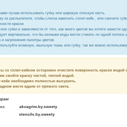
йками лучше использовать губку или широкую плоскую кисть.
ку из распылителя, чтобы слегка намочить сплит-кейк , или смочите губ
хности краски.
или губки в зависимости от того, как много цветов вы хотите нанести о
ует вертикально, что бы излишки воды могли стекать по одной полосе 
я и загрязнения палитры цветов.
спользуйте влажную, мыльную ткань или губку, так же можно использов
ы со сплит-кейком осторожно очистите поверхность краски водой 
тем смойте краску чистой, теплой водой.
т-кейк необходимо полностью высушить.
адном месте вдали от прямого света.
грам
ма:
akvagrim.by.sweety
stencils
.by.sweety