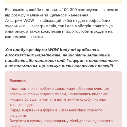
Економність шайби становить 100-300 застосувань, залежно
від розміру малюнка та щільності нанесення
.
Аквагрим WOW — найкращий вибір як для професійних
художників — аквагримерів, так і для майстрів-початківців
аквагриму, а також косплеєрів і тих, хто любить ходити на
костюмовані вечірки.
Уся продукція фірми WOW body art зроблена з
високоякісних інгредієнтів, не містять запашників,
парабенів або пальмової олії. Гліцерин є синтетичним,
а не пальмовим, що знижує ризик алергічних реакцій
.
Важливо
Після закінчення роботи з аквагримом обережно очистьте
поверхню фарби водою з милом, намагаючись видалити
якомога більше пігменту, а потім змийте фарбу чистою,
теплою водою.
Перед зберіганням фарбу в шайбі необхідно повністю
висушити.
Зберігати в сухому прохолодному місці далеко від прямого
світла.