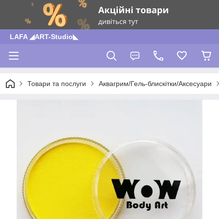
LAFA ◢ART-Studio◣
Товари та послуги
Аквагрим/Гель-блискітки/Аксесуари