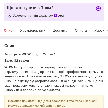
Що таке купити з Пром?
Замовлення під захистом
Опис
Характеристики
Доставка
Оплата
Умови п
Опис
Аквагрим WOW "Light Yellow
"
Вага: 32 грами
WOW body art
пропонує чудову лінійку неонових,
перламутрових і стандартних кольорів професійного гриму на
водній основі. Плюсами аквагриму WOW є не тільки доступна
ціна, на відміну від розрекламованих брендів, але й те, що він
має прекрасну консистенцію і яскраві кольори, які легко
наносити й так само легко змивати.
Важливо пам'ятати, що деякі особливо пігментовані кольори
можуть залишати легкий слід на шкірі.