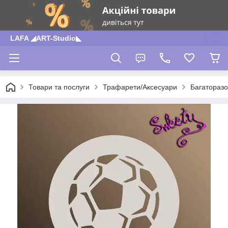
LAFA ◢ART-Studio◣
Товари та послуги
Трафарети/Аксесуари
Багаторазо