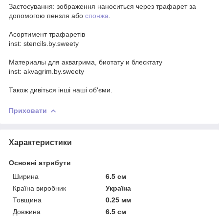
Застосування: зображення наноситься через трафарет за
допомогою пензля або
спонжа
.
Асортимент трафаретів
inst: stencils.by.sweety
Материалы для аквагрима, биотату и блесктату
inst: akvagrim.by.sweety
Також дивіться інші наші об'єми.
Приховати
Характеристики
Основні атрибути
Ширина
6.5 см
Країна виробник
Україна
Товщина
0.25 мм
Довжина
6.5 см