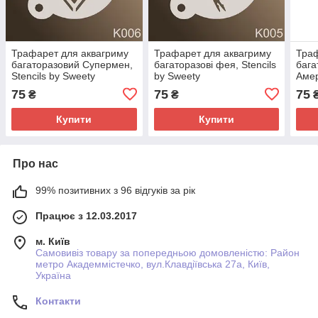
Трафарет для аквагриму
Трафарет для аквагриму
Траф
багаторазовий Супермен,
багаторазові фея, Stencils
бага
Stencils by Sweety
by Sweety
Амер
Swee
75
75
75
₴
₴
Купити
Купити
Про нас
99% позитивних з 96 відгуків за рік
Працює з 12.03.2017
м. Київ
Самовивіз товару за попередньою домовленістю: Район
метро Академмістечко, вул.Клавдіївська 27а, Київ,
Україна
Контакти