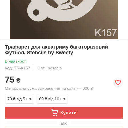
Трафарет для аквагриму багаторазовий
Футбол, Stencils by Sweety
В наявності
Код: TR-K157
Опт і роздріб
75
₴
Мінімальна сума замовлення на сайті — 300 ₴
70 ₴
від 5 шт.
60 ₴
від 16 шт.
Купити
або