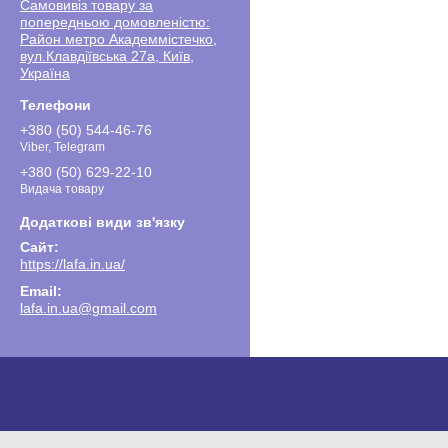
Самовивіз товару за
попередньою домовленістю:
Район метро Академмістечко,
вул.Клавдіївська 27а, Київ,
Україна
+380 (50) 544-46-76
Viber, Telegram
+380 (50) 629-22-10
Видача товару
https://lafa.in.ua/
lafa.in.ua@gmail.com