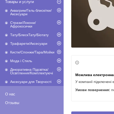
Товары и услуги
Аквагрим/Гель-блискітки/
Аксесуари
Стрази/Локони/
Афрокосички
Тату/БлескТату/Біотату
Трафарети/Аксесуари
Кисти/Спонжи/Тара/Мойки
Мода і Стиль
Декоративна Підсвітка/
Освітлення/Комплектуючі
Аксесуари для Творчості
У компанії підключені 
п
О нас
Отзывы