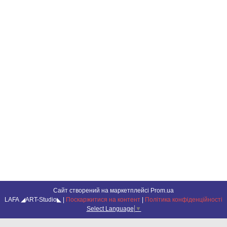
Сайт створений на маркетплейсі
Prom.ua
LAFA ◢ART-Studio◣ |
Поскаржитися на контент
|
Політика конфіденційності
Select Language
▼