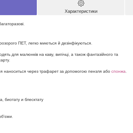
Характеристики
агаторазові.
розорого ПЕТ, легко миються й дезінфікуються.
дять для малюнків на каву, випічці, а також фантазійного та
арту.
ня наноситься через трафарет за допомогою пензля або
спонжа
.
, биотату и блесктату
об'єми.