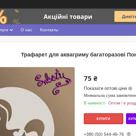
луги
О нас
Контакты
Трафарет для аквагриму багаторазові Поні
75 ₴
Показати оптові ціни
Мінімальна сума замовлення
В наявності
Оптом і в розд
КУП
КУПИТИ
+380 (50) 544-46-76