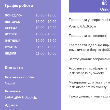
Графік роботи
Опис
10:00
19:00
ПОНЕДІЛОК
Трафарети універсальні б
10:00
19:00
ВІВТОРОК
Розмір 6.5х6.5см
10:00
19:00
СЕРЕДА
10:00
19:00
ЧЕТВЕР
Трафарети виготовлені п
10:00
19:00
ПʼЯТНИЦЯ
Трафарети ідеально підхо
11:00
19:00
СУБОТА
тематичного боді та фейс
11:00
16:00
НЕДІЛЯ
Застосування: зображен
Контакти
Асортимент трафаретів
inst: stencils.by.sweety
Материалы для аквагрима
Сергiй
inst: akvagrim.by.sweety
Також дивіться інші наші 
LAFA ◢ART-Studio◣