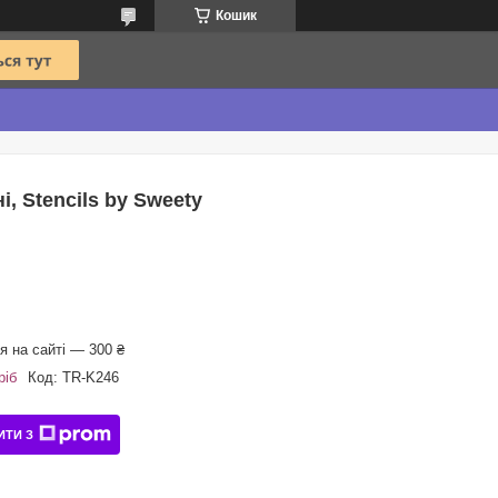
Кошик
, Stencils by Sweety
 на сайті — 300 ₴
ріб
Код:
TR-K246
ИТИ З