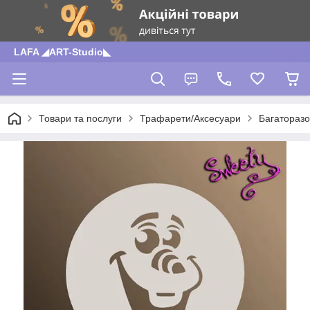
LAFA ◢ART-Studio◣
Товари та послуги
Трафарети/Аксесуари
Багаторазо