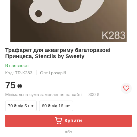
Трафарет для аквагриму багаторазові
Принцеса, Stencils by Sweety
В наявності
Код: TR-K283
Опт і роздріб
75
₴
Мінімальна сума замовлення на сайті — 300 ₴
70 ₴
від 5 шт.
60 ₴
від 16 шт.
Купити
або