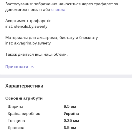
Застосування: зображення наноситься через трафарет за
допомогою пензля або
спонжа
.
Асортимент трафаретів
inst: stencils.by.sweety
Материалы для аквагрима, биотату и блесктату
inst: akvagrim.by.sweety
Також дивіться інші наші об'єми.
Приховати
Характеристики
Основні атрибути
Ширина
6.5 см
Країна виробник
Україна
Товщина
0.25 мм
Довжина
6.5 см