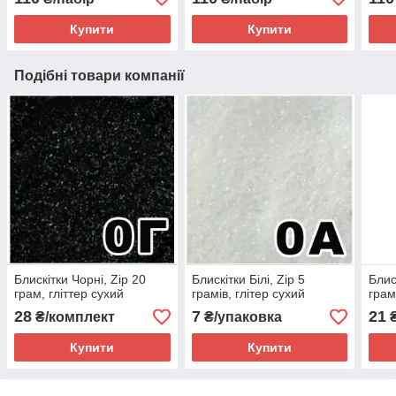
Купити
Купити
Подібні товари компанії
Блискітки Чорні, Zip 20
Блискітки Білі, Zip 5
Блис
грам, гліттер сухий
грамів, глітер сухий
грам
28
7
21
₴/комплект
₴/упаковка
₴
Купити
Купити