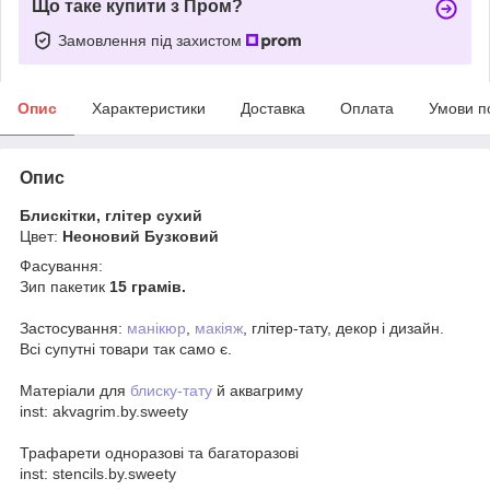
Що таке купити з Пром?
Замовлення під захистом
Опис
Характеристики
Доставка
Оплата
Умови п
Опис
Блискітки, глітер сухий
Цвет:
Неоновий Бузковий
Фасування:
Зип пакетик
15 грамів.
Застосування:
манікюр
,
макіяж
, глітер-тату, декор і дизайн.
Всі супутні товари так само є.
Матеріали для
блиску-тату
й аквагриму
inst: akvagrim.by.sweety
Трафарети одноразові та багаторазові
inst: stencils.by.sweety