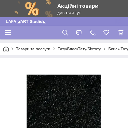
LAFA ◢ART-Studio◣
Товари та послуги
Тату/БлескТату/Біотату
Блиск-Тат