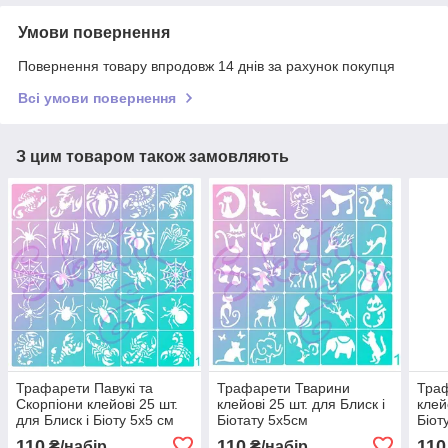
Умови повернення
Повернення товару впродовж 14 днів за рахунок покупця
Всі умови повернення
З цим товаром також замовляють
Трафарети Павукі та
Трафарети Тварини
Тра
Скорпіони клейові 25 шт.
клейові 25 шт. для Блиск і
клей
для Блиск і Біоту 5х5 см
Біотату 5х5см
Біот
110
110
110
₴/набір
₴/набір