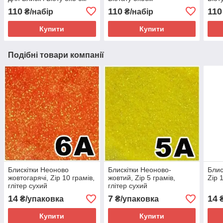
110
110
110
₴/набір
₴/набір
Купити
Купити
Подібні товари компанії
Блискітки Неоново
Блискітки Неоново-
Блис
жовтогарячі, Zip 10 грамів,
жовтий, Zip 5 грамів,
Zip 
глітер сухий
глітер сухий
14
7
14
₴/упаковка
₴/упаковка
₴
Купити
Купити