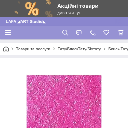
LAFA ◢ART-Studio◣
Товари та послуги
Тату/БлескТату/Біотату
Блиск-Тат