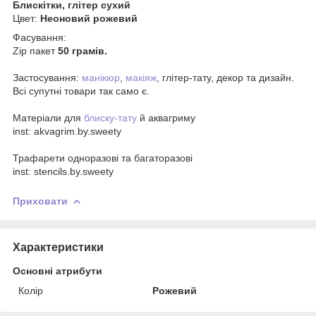
Блискітки, глітер сухий
Цвет:
Неоновий рожевий
Фасування:
Zip пакет
50 грамів.
Застосування:
манікюр
,
макіяж
, глітер-тату, декор та дизайн.
Всі супутні товари так само є.
Матеріали для
блиску-тату
й аквагриму
inst: akvagrim.by.sweety
Трафарети одноразові та багаторазові
inst: stencils.by.sweety
Приховати
Характеристики
Основні атрибути
Колір
Рожевий