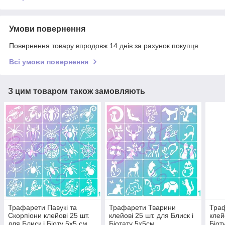
Умови повернення
Повернення товару впродовж 14 днів за рахунок покупця
Всі умови повернення
З цим товаром також замовляють
Трафарети Павукі та
Трафарети Тварини
Тра
Скорпіони клейові 25 шт.
клейові 25 шт. для Блиск і
клей
для Блиск і Біоту 5х5 см
Біотату 5х5см
Біот