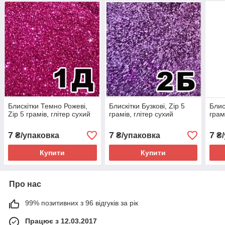
Блискітки Темно Рожеві,
Блискітки Бузкові, Zip 5
Блиск
Zip 5 грамів, глітер сухий
грамів, глітер сухий
грам
7
7
7
₴/упаковка
₴/упаковка
₴/
Купити
Купити
Про нас
99% позитивних з 96 відгуків за рік
Працює з 12.03.2017