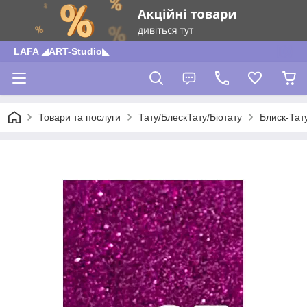
LAFA ◢ART-Studio◣
Товари та послуги
Тату/БлескТату/Біотату
Блиск-Тат