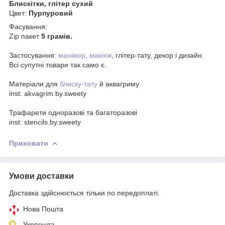
Блискітки, глітер сухий
Цвет:
Пурпуровий
Фасування:
Zip пакет
5 грамів.
Застосування:
манікюр
,
макіяж
, глітер-тату, декор і дизайн.
Всі супутні товари так само є.
Матеріали для
блиску-тату
й аквагриму
inst: akvagrim.by.sweety
Трафарети одноразові та багаторазові
inst: stencils.by.sweety
Приховати
Умови доставки
Доставка здійснюється тільки по передоплаті.
Нова Пошта
Укрпошта