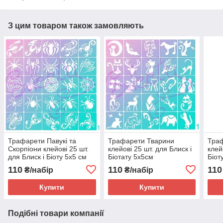
З цим товаром також замовляють
Трафарети Павукі та
Трафарети Тварини
Тра
Скорпіони клейові 25 шт.
клейові 25 шт. для Блиск і
клей
для Блиск і Біоту 5х5 см
Біотату 5х5см
Біот
110
110
110
₴/набір
₴/набір
Купити
Купити
Подібні товари компанії