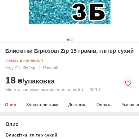
Блискітки Бірюзові Zip 15 грамів, глітер сухий
Немає в наявності
Код: GL-3Б15g
Роздріб
18
₴/упаковка
Мінімальна сума замовлення на сайті — 300 ₴
Опис
Характеристики
Доставка
Оплата
Умови п
Опис
Блискітки, глітер сухий