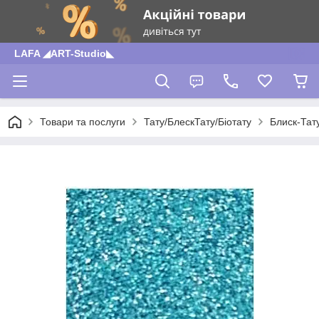
LAFA ◢ART-Studio◣
Товари та послуги
Тату/БлескТату/Біотату
Блиск-Тат