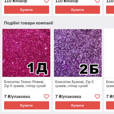
110
110
110
₴/набір
₴/набір
Купити
Купити
Подібні товари компанії
Блискітки Темно Рожеві,
Блискітки Бузкові, Zip 5
Блиск
Zip 5 грамів, глітер сухий
грамів, глітер сухий
грам
7
7
7
₴/упаковка
₴/упаковка
₴/
Купити
Купити