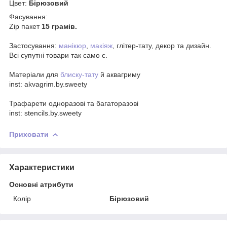
Цвет:
Бірюзовий
Фасування:
Zip пакет
15 грамів.
Застосування:
манікюр
,
макіяж
, глітер-тату, декор та дизайн.
Всі супутні товари так само є.
Матеріали для
блиску-тату
й аквагриму
inst: akvagrim.by.sweety
Трафарети одноразові та багаторазові
inst: stencils.by.sweety
Приховати
Характеристики
Основні атрибути
Колір
Бірюзовий