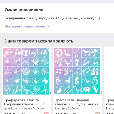
Умови повернення
Повернення товару впродовж 14 днів за рахунок покупця
Всі умови повернення
З цим товаром також замовляють
Трафарети Павукі та
Трафарети Тварини
Тра
Скорпіони клейові 25 шт.
клейові 25 шт. для Блиск і
клей
для Блиск і Біоту 5х5 см
Біотату 5х5см
Біот