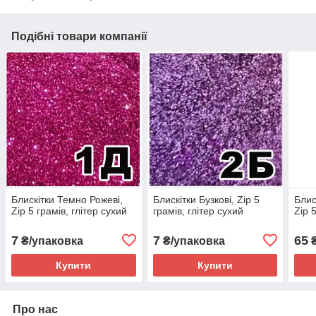
Подібні товари компанії
Блискітки Темно Рожеві,
Блискітки Бузкові, Zip 5
Блис
Zip 5 грамів, глітер сухий
грамів, глітер сухий
Zip 
7
7
65
₴/упаковка
₴/упаковка
₴
Купити
Купити
Про нас