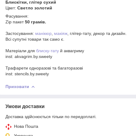
Блискітки, глітер сухий
Цвет:
Светло золотий
Фасування:
Zip пакет
50 грамів.
Застосування:
манікюр
,
макіяж
, глітер-тату, декор та дизайн.
Всі супутні товари так само є.
Матеріали для
блиску-тату
й аквагриму
inst: akvagrim.by.sweety
Трафарети одноразові та багаторазові
inst: stencils.by.sweety
Приховати
Умови доставки
Доставка здійснюється тільки по передоплаті.
Нова Пошта
Укрпошта