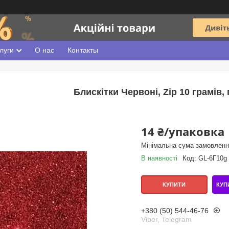
луги
О нас
Контакты
Блискітки Червоні, Zip 10 грамів, 
14 ₴/упаковка
Мінімальна сума замовлення
В наявності
Код:
GL-6Г10g
КУП
КУПИТИ
+380 (50) 544-46-76
Viber, Telegram