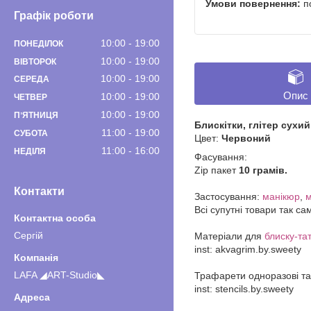
п
Графік роботи
10:00
19:00
ПОНЕДІЛОК
10:00
19:00
ВІВТОРОК
10:00
19:00
СЕРЕДА
Опис
10:00
19:00
ЧЕТВЕР
10:00
19:00
ПʼЯТНИЦЯ
Блискітки, глітер сухий
11:00
19:00
СУБОТА
Цвет:
Червоний
11:00
16:00
НЕДІЛЯ
Фасування:
Zip пакет
10 грамів.
Контакти
Застосування:
манікюр
,
м
Всі супутні товари так са
Сергiй
Матеріали для
блиску-та
inst: akvagrim.by.sweety
LAFA ◢ART-Studio◣
Трафарети одноразові та
inst: stencils.by.sweety