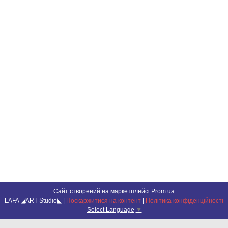
Сайт створений на маркетплейсі
Prom.ua
LAFA ◢ART-Studio◣ |
Поскаржитися на контент
|
Політика конфіденційності
Select Language
▼