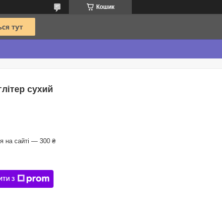
Кошик
глітер сухий
 на сайті — 300 ₴
ИТИ З