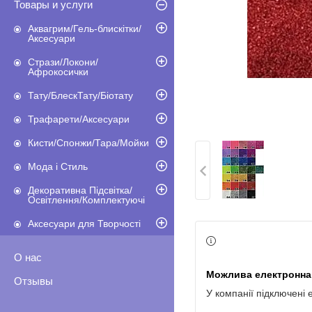
Товары и услуги
Аквагрим/Гель-блискітки/
Аксесуари
Стрази/Локони/
Афрокосички
Тату/БлескТату/Біотату
Трафарети/Аксесуари
Кисти/Спонжи/Тара/Мойки
Мода і Стиль
Декоративна Підсвітка/
Освітлення/Комплектуючі
Аксесуари для Творчості
О нас
Отзывы
У компанії підключені 