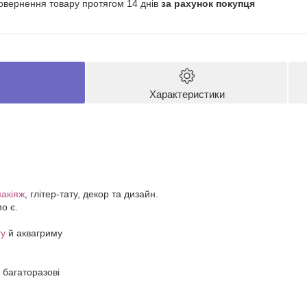
овернення товару протягом 14 днів
за рахунок покупця
Характеристики
акіяж
, глітер-тату, декор та дизайн.
мо є.
ту
й аквагриму
 багаторазові