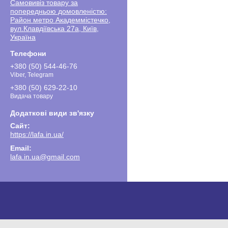
Самовивіз товару за
попередньою домовленістю:
Район метро Академмістечко,
вул.Клавдіївська 27а, Київ,
Україна
+380 (50) 544-46-76
Viber, Telegram
+380 (50) 629-22-10
Видача товару
https://lafa.in.ua/
lafa.in.ua@gmail.com