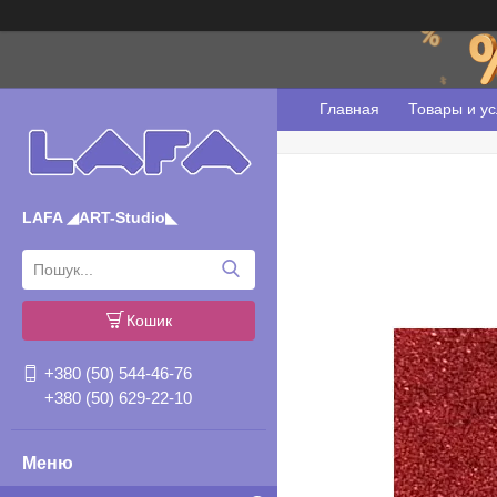
Главная
Товары и ус
LAFA ◢ART-Studio◣
Кошик
+380 (50) 544-46-76
+380 (50) 629-22-10