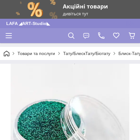
LAFA ◢ART-Studio◣
Товари та послуги
Тату/БлескТату/Біотату
Блиск-Тат