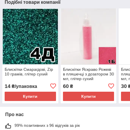
Подібні товари компанії
Блискітки Смарагдові, Zip
Блискітки Яскраво Рожеві
Блис
10 грамів, глітер сухий
в пляшечці з дозатором 30
пляш
мл, глітер сухий
мл, 
14
60
30
₴/упаковка
₴
Купити
Купити
Про нас
99% позитивних з 96 відгуків за рік