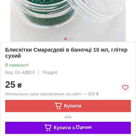
Блискітки Смарагдові в баночці 10 мл, глітер
сухий
В наявності
Код: GL-4ДB10
Роздріб
25
₴
Мінімальна сума замовлення на сайті — 300 ₴
Купити
або
Купити з