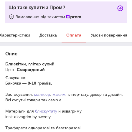
Що таке купити з Пром?
Замовлення під захистом
Характеристики
Доставка
Оплата
Умови повернення
Опис
Блискітки, глітер сухий
Цвет:
Смарагдовий
Фасування:
Баночка —
8-10 грамів.
Застосування:
манікюр
,
макіяж
, глітер-тату, декор та дизайн.
Всі супутні товари так само є.
Матеріали для
блиску-тату
й аквагриму
inst: akvagrim.by.sweety
Трафарети одноразові та багаторазові