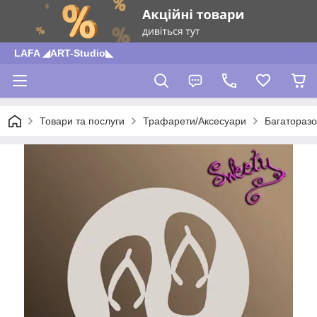
LAFA ◢ART-Studio◣
Товари та послуги
Трафарети/Аксесуари
Багаторазо