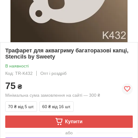
Трафарет для аквагриму багаторазові капці,
Stencils by Sweety
В наявності
Код: TR-K432
Опт і роздріб
75
₴
Мінімальна сума замовлення на сайті — 300 ₴
70 ₴
від 5 шт.
60 ₴
від 16 шт.
Купити
або