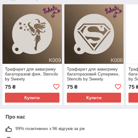
Трафарет для аквагриму
Трафарет для аквагриму
Траф
багаторазові фея, Stencils
багаторазовий Супермен,
бага
by Sweety
Stencils by Sweety
by S
75
75
75
₴
₴
Купити
Купити
Про нас
99% позитивних з 96 відгуків за рік