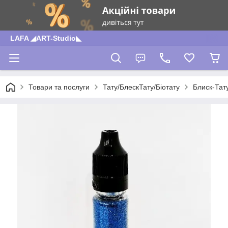
LAFA ◢ART-Studio◣
Товари та послуги
Тату/БлескТату/Біотату
Блиск-Тат