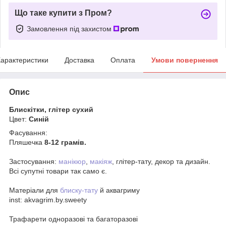
Що таке купити з Пром?
Замовлення під захистом
арактеристики
Доставка
Оплата
Умови повернення
Опис
Блискітки, глітер сухий
Цвет:
Синій
Фасування:
Пляшечка
8-12 грамів.
Застосування:
манікюр
,
макіяж
, глітер-тату, декор та дизайн.
Всі супутні товари так само є.
Матеріали для
блиску-тату
й аквагриму
inst: akvagrim.by.sweety
Трафарети одноразові та багаторазові