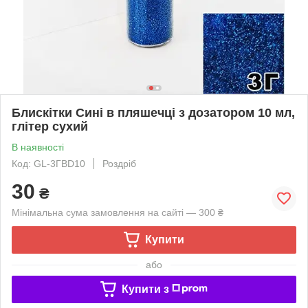
Блискітки Сині в пляшечці з дозатором 10 мл,
глітер сухий
В наявності
Код: GL-3ГBD10
Роздріб
30
₴
Мінімальна сума замовлення на сайті — 300 ₴
Купити
або
Купити з