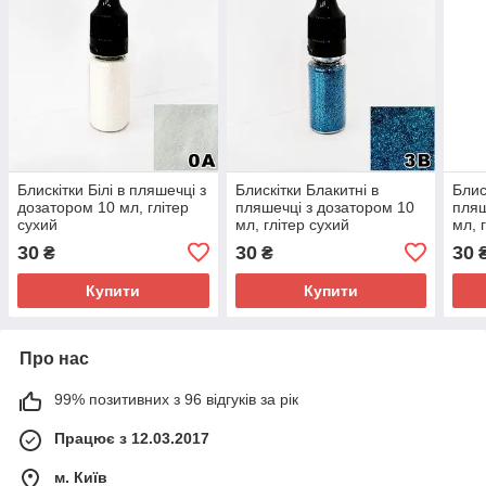
Блискітки Білі в пляшечці з
Блискітки Блакитні в
Блис
дозатором 10 мл, глітер
пляшечці з дозатором 10
пляш
сухий
мл, глітер сухий
мл, 
30
30
30
₴
₴
Купити
Купити
Про нас
99% позитивних з 96 відгуків за рік
Працює з 12.03.2017
м. Київ