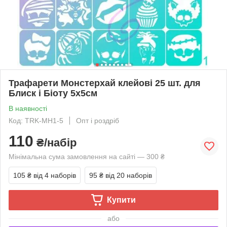
Трафарети Монстерхай клейові 25 шт. для
Блиск і Біоту 5х5см
В наявності
Код: TRK-MH1-5
Опт і роздріб
110
₴/набір
Мінімальна сума замовлення на сайті — 300 ₴
105 ₴
від 4 наборів
95 ₴
від 20 наборів
Купити
або