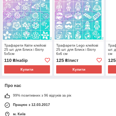
Трафарети Квіти клейові
Трафарети Lego клейові
Траф
25 шт. для Блиск і Біоту
25 шт. для Блиск і Біоту
шт. 
5х5см
6х6 см
см
110
125
125
₴/набір
₴/лист
Купити
Купити
Про нас
99% позитивних з 96 відгуків за рік
Працює з 12.03.2017
м. Київ