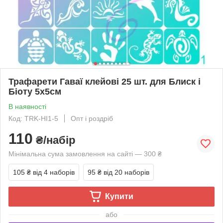
Трафарети Гаваї клейові 25 шт. для Блиск і
Біоту 5х5см
В наявності
Код: TRK-HI1-5
Опт і роздріб
110
₴/набір
Мінімальна сума замовлення на сайті — 300 ₴
105 ₴
від 4 наборів
95 ₴
від 20 наборів
Купити
або