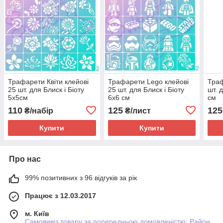
Трафарети Квіти клейові
Трафарети Lego клейові
Траф
25 шт. для Блиск і Біоту
25 шт. для Блиск і Біоту
шт. 
5х5см
6х6 см
см
110
125
125
₴/набір
₴/лист
Купити
Купити
Про нас
99% позитивних з 96 відгуків за рік
Працює з 12.03.2017
м. Київ
Самовивіз товару за попередньою домовленістю: Район